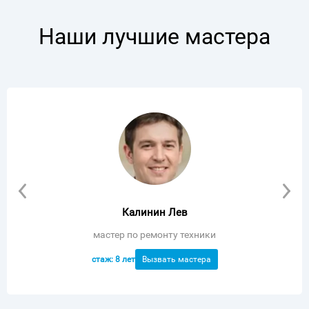
Наши лучшие мастера
 Лев
Гончаров И
нту техники
мастер по ремонту
стаж: 11 лет
ать мастера
Вызвать