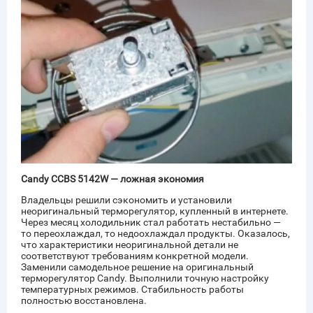
Candy CCBS 5142W — ложная экономия
Cand
сис
Владельцы решили сэкономить и установили
а
неоригинальный терморегулятор, купленный в интернете.
Влад
озил
Через месяц холодильник стал работать нестабильно —
пос
то переохлаждал, то недоохлаждал продукты. Оказалось,
без 
а
что характеристики неоригинальной детали не
Темп
соответствуют требованиям конкретной модели.
реж
.
Заменили самодельное решение на оригинальный
капи
терморегулятор Candy. Выполнили точную настройку
Заме
температурных режимов. Стабильность работы
Can
полностью восстановлена.
нас
ссор
темп