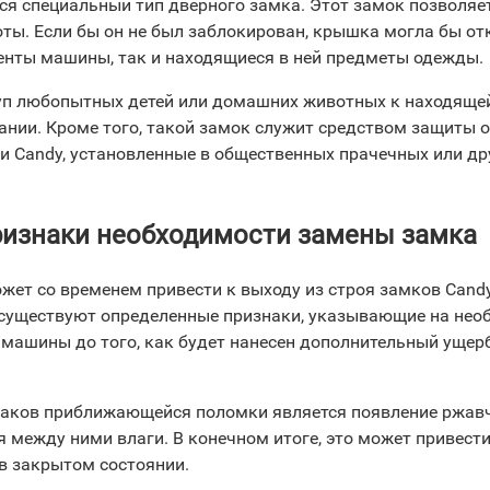
ся специальный тип дверного замка. Этот замок позволя
ты. Если бы он не был заблокирован, крышка могла бы от
енты машины, так и находящиеся в ней предметы одежды.
п любопытных детей или домашних животных к находящейс
нии. Кроме того, такой замок служит средством защиты о
 Candy, установленные в общественных прачечных или др
изнаки необходимости замены замка
жет со временем привести к выходу из строя замков Candy
 существуют определенные признаки, указывающие на не
машины до того, как будет нанесен дополнительный ущерб
наков приближающейся поломки является появление ржав
я между ними влаги. В конечном итоге, это может привести
в закрытом состоянии.