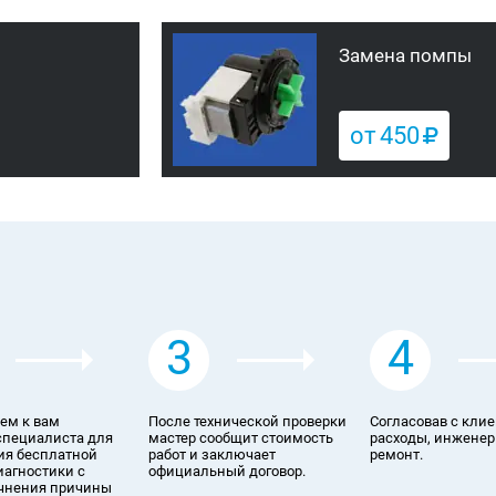
Замена помпы
от
450
3
4
ем к вам
После технической проверки
Согласовав с кли
специалиста для
мастер сообщит стоимость
расходы, инженер
я бесплатной
работ и заключает
ремонт.
иагностики с
официальный договор.
чнения причины