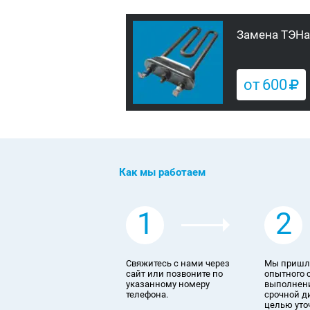
Замена ТЭНа
от
600
Как мы работаем
1
2
Свяжитесь с нами через
Мы пришл
сайт или позвоните по
опытного 
указанному номеру
выполнени
телефона.
срочной д
целью уто