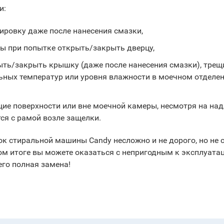
и:
ировку даже после нанесения смазки,
ны при попытке открыть/закрыть дверцу,
ть/закрыть крышку (даже после нанесения смазки), трещи
ьных температур или уровня влажности в моечном отделен
щие поверхности или вне моечной камеры, несмотря на н
ся с рамой возле защелки.
 стиральной машины Candy несложно и не дорого, но не с
ом итоге вы можете оказаться с непригодным к эксплуата
его полная замена!