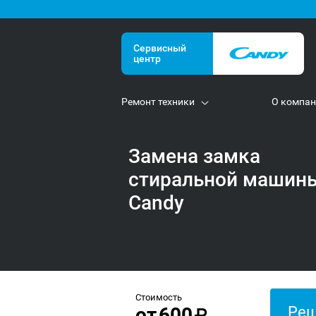
Сервисный
центр
Ремонт техники
О компа
Замена замка
стиральной машин
Candy
Стоимость
от
600
Реш