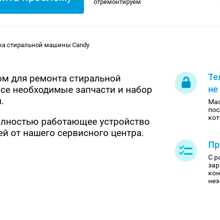
отремонтируем
ка стиральной машины Candy
Те
ом для ремонта стиральной
се необходимые запчасти и набор
не
.
Мас
пос
кот
полностью работающее устройство
й от нашего сервисного центра.
Пр
С р
зар
кон
неэ